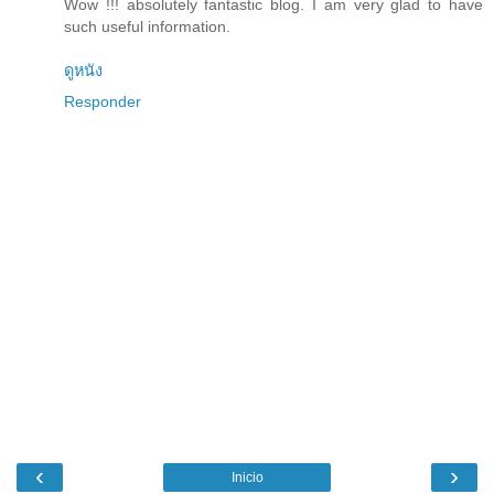
Wow !!! absolutely fantastic blog. I am very glad to have
such useful information.
ดูหนัง
Responder
‹
›
Inicio